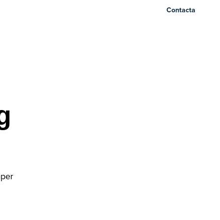
Contacta
g
aper