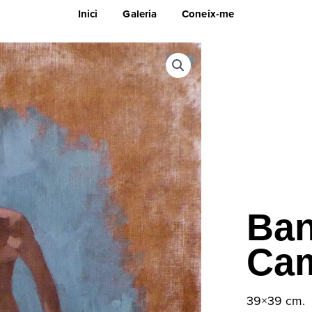
Inici
Galeria
Coneix-me
Ban
Cam
39×39 cm.